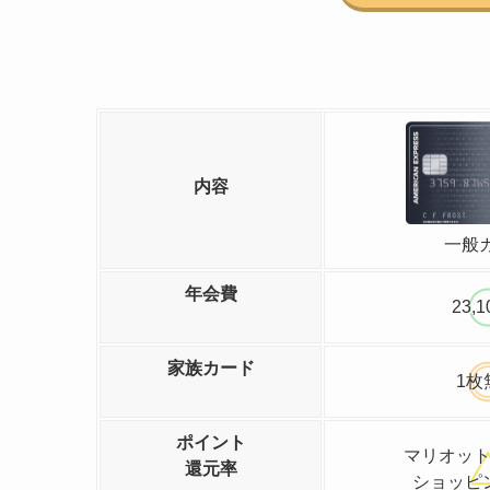
内容
一般
年会費
23,
家族カード
1枚
ポイント
マリオット
還元率
ショッピ