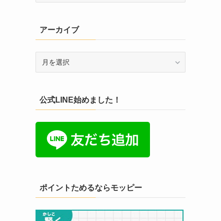
ゴ
リ
アーカイブ
ー
ア
ー
カ
イ
公式LINE始めました！
ブ
ポイントためるならモッピー